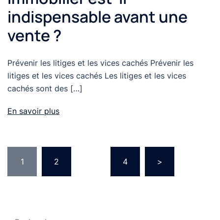
indispensable avant une
vente ?
Prévenir les litiges et les vices cachés Prévenir les
litiges et les vices cachés Les litiges et les vices
cachés sont des […]
En savoir plus
Pagination
1
2
…
4
>
des
publications