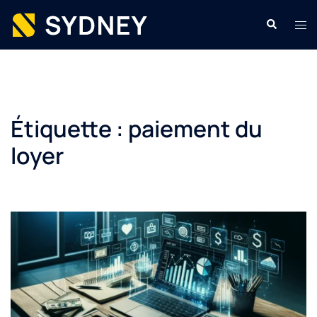
Aller
Recherche
Ouvr
au
le
contenu
men
Étiquette :
paiement du
loyer